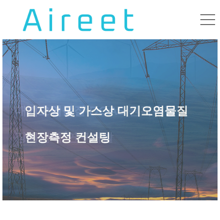
대기오염물질 DOAS 원격측정
입자상 및 가스상 대기오염물질
대기오염물질 측정방식 향상:
장비판매/연구개발
현장측정 컨설팅
원격측정 전환